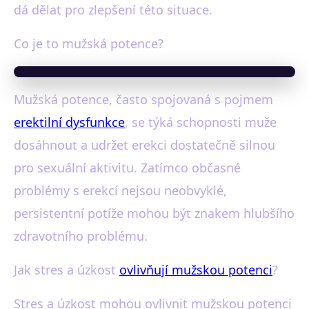
dá dělat pro zlepšení této situace.
Co je to mužská potence?
Mužská potence, často spojovaná s pojmem
erektilní dysfunkce
, se týká schopnosti muže
dosáhnout a udržet erekci dostatečně silnou
pro sexuální aktivitu. Zatímco občasné
problémy s erekcí nejsou neobvyklé,
persistentní potíže mohou být znakem hlubšího
zdravotního problému.
Jak stres a úzkost
ovlivňují mužskou potenci
?
Stres a úzkost mohou ovlivnit mužskou potenci