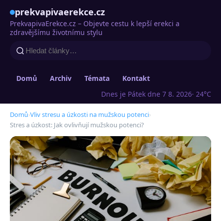
prekvapivaerekce.cz
PrekvapivaErekce.cz – Objevte cestu k lepší erekci a
zdravějšímu životnímu stylu
Domů
Archiv
Témata
Kontakt
Dnes je Pátek dne 7 8. 2026
· 24°C
Domů
›
Vliv stresu a úzkosti na mužskou potenci
›
Stres a úzkost: Jak ovlivňují mužskou potenci?