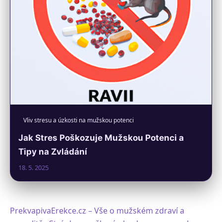
Vliv stresu a úzkosti na mužskou potenci
Jak Stres Poškozuje Mužskou Potenci a
Tipy na Zvládání
18. 5. 2025
PrekvapivaErekce.cz – Vše o mužském zdraví a