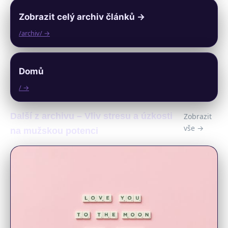
Zobrazit celý archiv článků →
/archiv/ →
Domů
/ →
Další z archivu – Vliv stresu a úzkosti
Zobrazit
vše →
na mužskou potenci