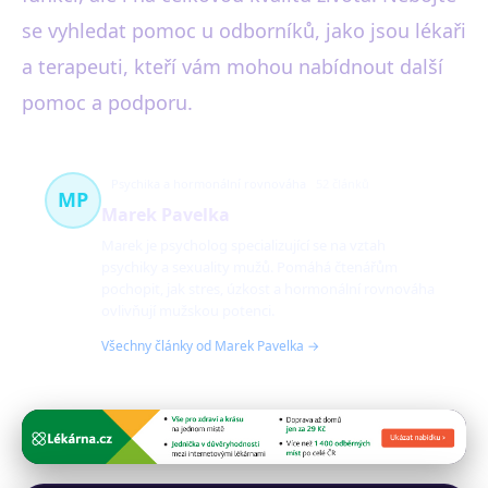
se vyhledat pomoc u odborníků, jako jsou lékaři
a terapeuti, kteří vám mohou nabídnout další
pomoc a podporu.
Psychika a hormonální rovnováha
52 článků
MP
Marek Pavelka
Marek je psycholog specializující se na vztah
psychiky a sexuality mužů. Pomáhá čtenářům
pochopit, jak stres, úzkost a hormonální rovnováha
ovlivňují mužskou potenci.
Všechny články od Marek Pavelka →