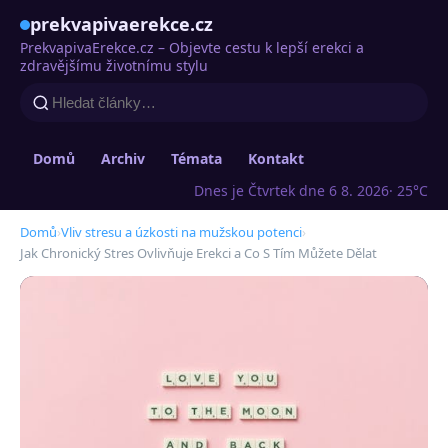
prekvapivaerekce.cz
PrekvapivaErekce.cz – Objevte cestu k lepší erekci a
zdravějšímu životnímu stylu
Domů
Archiv
Témata
Kontakt
Dnes je Čtvrtek dne 6 8. 2026
· 25°C
Domů
›
Vliv stresu a úzkosti na mužskou potenci
›
Jak Chronický Stres Ovlivňuje Erekci a Co S Tím Můžete Dělat