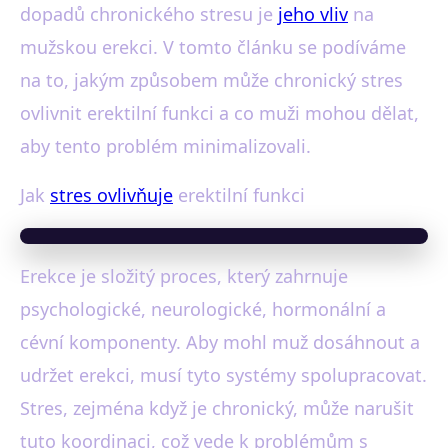
dopadů chronického stresu je
jeho vliv
na
mužskou erekci. V tomto článku se podíváme
na to, jakým způsobem může chronický stres
ovlivnit erektilní funkci a co muži mohou dělat,
aby tento problém minimalizovali.
Jak
stres ovlivňuje
erektilní funkci
Erekce je složitý proces, který zahrnuje
psychologické, neurologické, hormonální a
cévní komponenty. Aby mohl muž dosáhnout a
udržet erekci, musí tyto systémy spolupracovat.
Stres, zejména když je chronický, může narušit
tuto koordinaci, což vede k problémům s