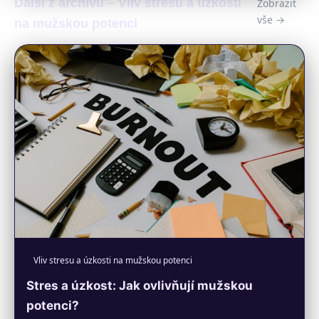
Další z archivu – Vliv stresu a úzkosti
Zobrazit
vše →
na mužskou potenci
Vliv stresu a úzkosti na mužskou potenci
Stres a úzkost: Jak ovlivňují mužskou
potenci?