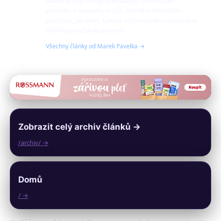
Marek je psycholog specializující se na vztah
psychiky a sexuality mužů. Pomáhá čtenářům
pochopit, jak stres, úzkost a hormonální rovnováha
ovlivňují mužskou potenci.
Všechny články od Marek Pavelka →
Zobrazit celý archiv článků →
/archiv/ →
Domů
/ →