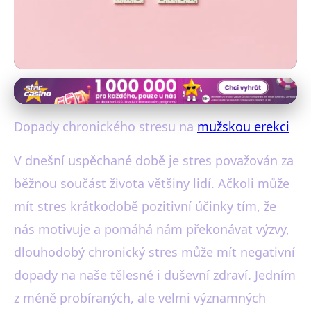
Vliv stresu a úzkosti na mužskou potenci
Jak Chronický Stres Ovlivňuje
Dopady chronického stresu na
mužskou erekci
Erekci a Co S Tím Můžete Dělat
V dnešní uspěchané době je stres považován za
9. 1. 2026
· 4 min čtení · Autor: Marek Pavelka
běžnou součást života většiny lidí. Ačkoli může
mít stres krátkodobě pozitivní účinky tím, že
nás motivuje a pomáhá nám překonávat výzvy,
dlouhodobý chronický stres může mít negativní
dopady na naše tělesné i duševní zdraví. Jedním
z méně probíraných, ale velmi významných