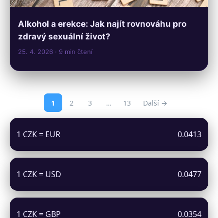
Alkohol a erekce: Jak najít rovnováhu pro
zdravý sexuální život?
25. 4. 2026
· 9 min čtení
1
2
3
…
13
Další →
1 CZK = EUR
0.0413
1 CZK = USD
0.0477
1 CZK = GBP
0.0354