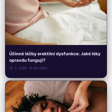
Účinné léčby erektilní dysfunkce: Jaké léky
opravdu fungují?
15. 5. 2026
· 9 min čtení