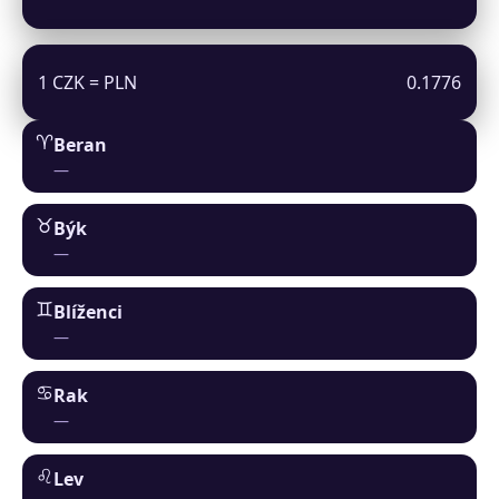
1 CZK = PLN
0.1776
♈︎
Beran
—
♉︎
Býk
—
♊︎
Blíženci
—
♋︎
Rak
—
♌︎
Lev