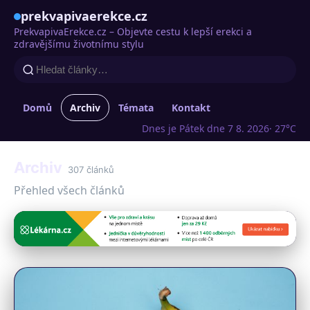
prekvapivaerekce.cz
PrekvapivaErekce.cz – Objevte cestu k lepší erekci a
zdravějšímu životnímu stylu
Domů
Archiv
Témata
Kontakt
Dnes je Pátek dne 7 8. 2026
· 27°C
Archiv
307 článků
Přehled všech článků