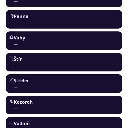
—
♍︎
Panna
—
♎︎
Váhy
—
♏︎
Štír
—
♐︎
Střelec
—
♑︎
Kozoroh
—
♒︎
Vodnář