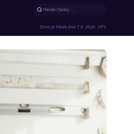
Dnes je Pátek dne 7 8. 2026
· 19°C