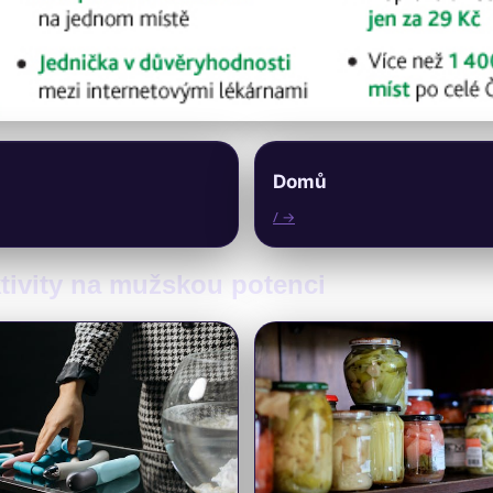
Domů
/ →
aktivity na mužskou potenci