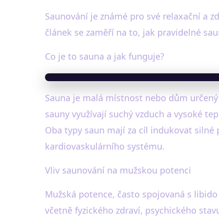
Saunování je známé pro své relaxační a z
článek se zaměří na to, jak pravidelné sa
Co je to sauna a jak funguje?
Sauna je malá místnost nebo dům určený 
sauny využívají suchý vzduch a vysoké te
Oba typy saun mají za cíl indukovat silné
kardiovaskulárního systému.
Vliv saunování na mužskou potenci
Mužská potence, často spojovaná s libido 
včetně fyzického zdraví, psychického stav