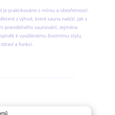
 je praktikováno s mírou a obezřetností.
ěkteré z výhod, které sauna nabízí. Jak s
ním pravidelného saunování, zejména
oplněk k vyváženému životnímu stylu,
zdraví a funkci.
láncích kombinuje vědecké poznatky s praktickými