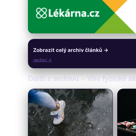
Zobrazit celý archiv článků →
/archiv/ →
Další z archivu – Vliv fyzické 