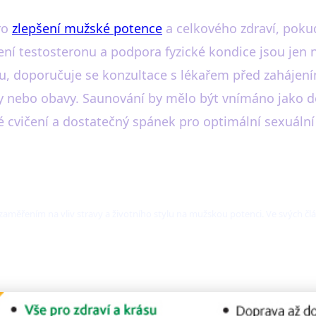
ro
zlepšení mužské potence
a celkového zdraví, pokud
ní testosteronu a podpora fyzické kondice jsou jen n
ou, doporučuje se konzultace s lékařem před zaháje
 nebo obavy. Saunování by mělo být vnímáno jako d
é cvičení a dostatečný spánek pro optimální sexuální 
 zaměřením na vliv stravy a životního stylu na mužskou potenci. Ve svých č