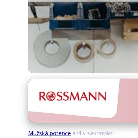
Vliv fyzické aktivity na mužskou potenci
Jak Saunování Zle
4. 1. 2026
· 4 min čtení · Autor: Jakub Malý
Mužská potence
a vliv saunování