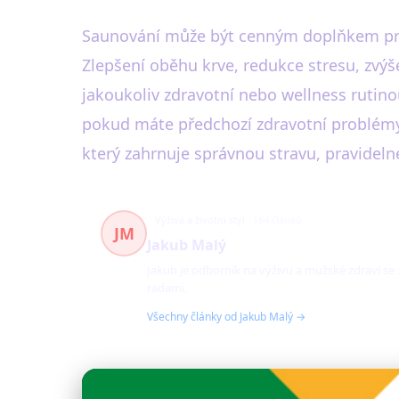
Saunování může být cenným doplňkem p
Zlepšení oběhu krve, redukce stresu, zvýše
jakoukoliv zdravotní nebo wellness rutin
pokud máte předchozí zdravotní problémy
který zahrnuje správnou stravu, pravideln
Výživa a životní styl
164 článků
JM
Jakub Malý
Jakub je odborník na výživu a mužské zdraví se
radami.
Všechny články od Jakub Malý →