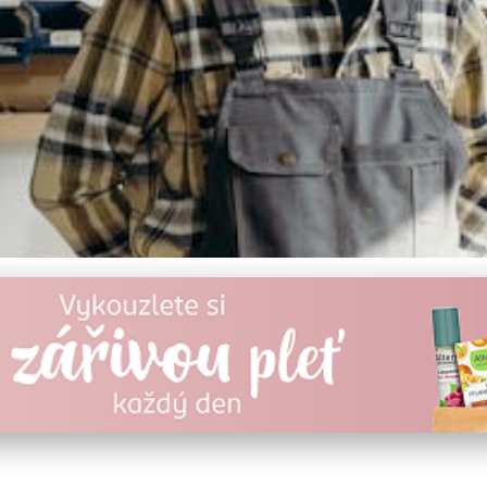
pšuje Mužskou Potenci 