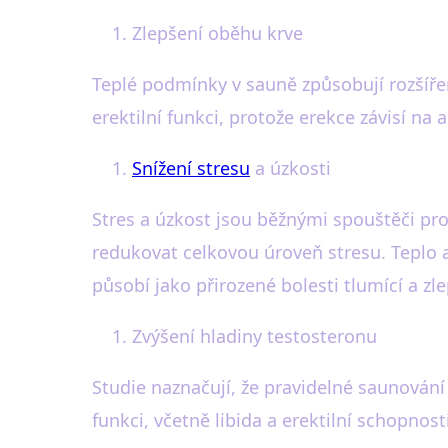
Zlepšení oběhu krve
Teplé podmínky v sauně způsobují rozšířen
erektilní funkci, protože erekce závisí n
Snížení stresu
a úzkosti
Stres a úzkost jsou běžnými spouštěči pr
redukovat celkovou úroveň stresu. Teplo a
působí jako přirozené bolesti tlumící a zle
Zvýšení hladiny testosteronu
Studie naznačují, že pravidelné saunování
funkci, včetně libida a erektilní schopnos