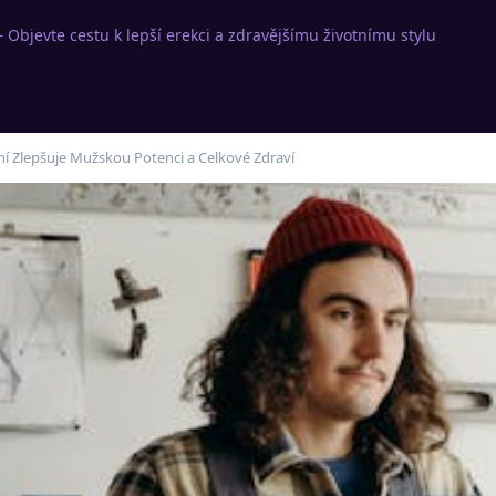
 Objevte cestu k lepší erekci a zdravějšímu životnímu stylu
í Zlepšuje Mužskou Potenci a Celkové Zdraví