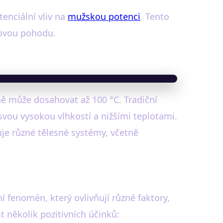
enciální vliv na
mužskou potenci
. Tento
kovou pohodu.
ě může dosahovat až 100 °C. Tradiční
vou vysokou vlhkostí a nižšími teplotami.
uje různé tělesné systémy, včetně
 fenomén, který ovlivňují různé faktory,
t několik pozitivních účinků: