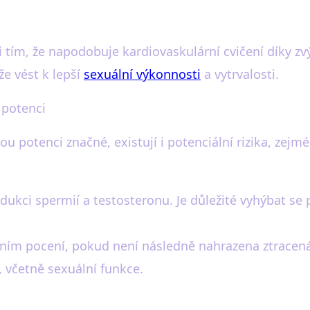
tím, že napodobuje kardiovaskulární cvičení díky zv
že vést k lepší
sexuální výkonnosti
a vytrvalosti.
 potenci
u potenci značné, existují i potenciální rizika, zej
odukci spermií a testosteronu. Je důležité vyhýbat se
ním pocení, pokud není následně nahrazena ztracená
 včetně sexuální funkce.