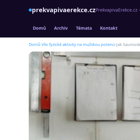
prekvapivaerekce.cz
PrekvapivaErekce.cz –
Domů
Archiv
Témata
Kontakt
Domů
›
Vliv fyzické aktivity na mužskou potenci
›
Jak Saunován