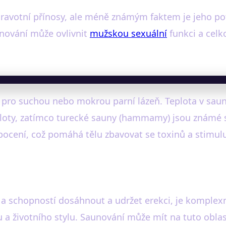
dravotní přínosy, ale méně známým faktem je jeho pot
unování může ovlivnit
mužskou sexuální
funkci a cel
pro suchou nebo mokrou parní lázeň. Teplota v saun
ploty, zatímco turecké sauny (hammamy) jsou známé s
 pocení, což pomáhá tělu zbavovat se toxinů a stimul
a schopností dosáhnout a udržet erekci, je komplexní
u a životního stylu. Saunování může mít na tuto oblas