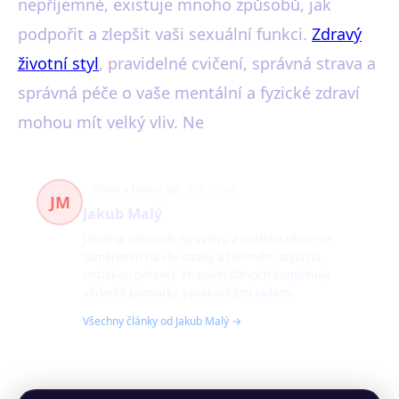
nepříjemné, existuje mnoho způsobů, jak
podpořit a zlepšit vaši sexuální funkci.
Zdravý
životní styl
, pravidelné cvičení, správná strava a
správná péče o vaše mentální a fyzické zdraví
mohou mít velký vliv. Ne
Výživa a životní styl
164 článků
JM
Jakub Malý
Jakub je odborník na výživu a mužské zdraví se
zaměřením na vliv stravy a životního stylu na
mužskou potenci. Ve svých článcích kombinuje
vědecké poznatky s praktickými radami.
Všechny články od Jakub Malý →