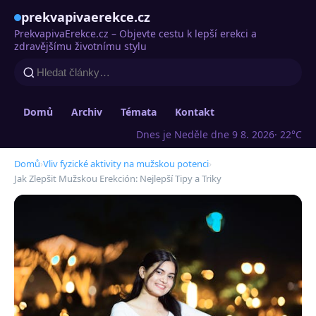
prekvapivaerekce.cz
PrekvapivaErekce.cz – Objevte cestu k lepší erekci a
zdravějšímu životnímu stylu
Domů
Archiv
Témata
Kontakt
Dnes je Neděle dne 9 8. 2026
· 22°C
Domů
›
Vliv fyzické aktivity na mužskou potenci
›
Jak Zlepšit Mužskou Erekción: Nejlepší Tipy a Triky