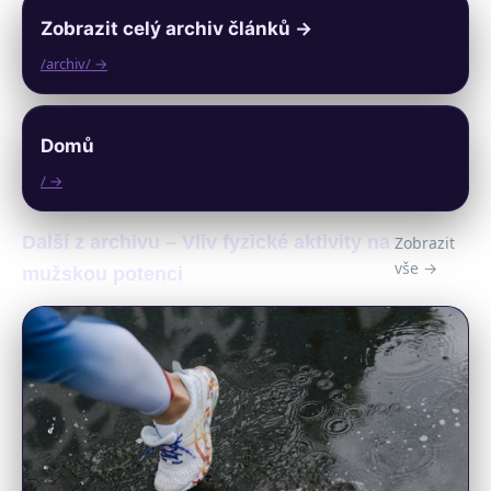
Zobrazit celý archiv článků →
/archiv/ →
Domů
/ →
Další z archivu – Vliv fyzické aktivity na
Zobrazit
vše →
mužskou potenci