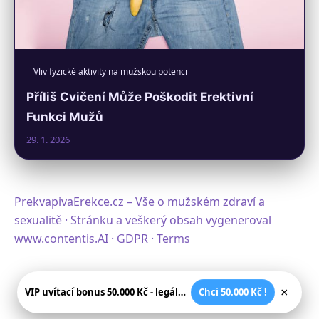
Vliv fyzické aktivity na mužskou potenci
Příliš Cvičení Může Poškodit Erektivní
Funkci Mužů
29. 1. 2026
PrekvapivaErekce.cz – Vše o mužském zdraví a
sexualitě · Stránku a veškerý obsah vygeneroval
www.contentis.AI
·
GDPR
·
Terms
×
VIP uvítací bonus 50.000 Kč - legální české kasíno
Chci 50.000 Kč !