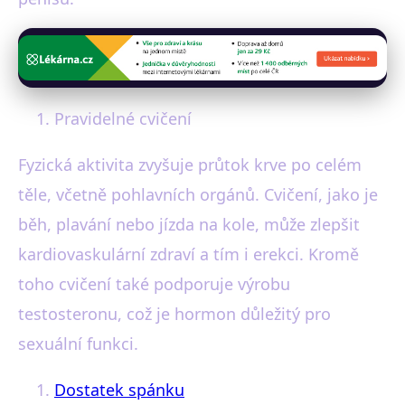
Pravidelné cvičení
Fyzická aktivita zvyšuje průtok krve po celém
těle, včetně pohlavních orgánů. Cvičení, jako je
běh, plavání nebo jízda na kole, může zlepšit
kardiovaskulární zdraví a tím i erekci. Kromě
toho cvičení také podporuje výrobu
testosteronu, což je hormon důležitý pro
sexuální funkci.
Dostatek spánku