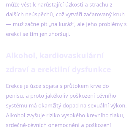
může vést k narůstající úzkosti a strachu z
dalších neúspěchů, což vytváří začarovaný kruh
— muž začne pít „na kuráž“, ale jeho problémy s
erekcí se tím jen zhoršují.
Alkohol, kardiovaskulární
zdraví a erektilní dysfunkce
Erekce je úzce spjata s průtokem krve do
penisu, a proto jakékoliv poškození cévního
systému má okamžitý dopad na sexuální výkon.
Alkohol zvyšuje riziko vysokého krevního tlaku,
srdečně-cévních onemocnění a poškození