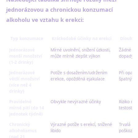
jednorázovou a chronickou konzumací
alkoholu ve vztahu k erekci:
Typ konzumace
Krátkodobé účinky na erekci
Dlouhod
Jednorázové
Mírné uvolnění, snížení úzkosti,
Žádné vý
menší množství
může mírně zlepšit výkon
dopady
(1-2 drinky)
Jednorázové
Potíže s dosažením/udržením
Při opakov
větší množství
erekce, opožděná ejakulace
špatných
(více než 4
drinky)
Pravidelné
Obvykle nevýrazné účinky
Riziko mí
mírné pití (do 14
testoster
jednotek týdně)
Chronický
Výrazné potíže s erekcí, snížené
Trvalá ere
alkoholismus
libido
poškození
(nad 21