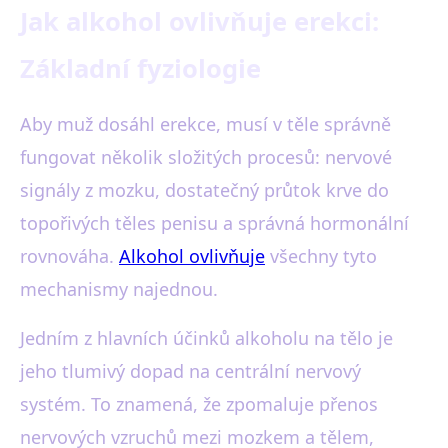
Jak alkohol ovlivňuje erekci:
Základní fyziologie
Aby muž dosáhl erekce, musí v těle správně
fungovat několik složitých procesů: nervové
signály z mozku, dostatečný průtok krve do
topořivých těles penisu a správná hormonální
rovnováha.
Alkohol ovlivňuje
všechny tyto
mechanismy najednou.
Jedním z hlavních účinků alkoholu na tělo je
jeho tlumivý dopad na centrální nervový
systém. To znamená, že zpomaluje přenos
nervových vzruchů mezi mozkem a tělem,