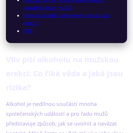
sexuální zdraví mužů?
Shrnutí: co dál s alkoholem a mužskou
erekcí?
FAQ
Vliv pití alkoholu na mužskou
erekci: Co říká věda a jaká jsou
rizika?
Alkohol je nedílnou součástí mnoha
společenských událostí a pro řadu mužů
představuje způsob, jak se uvolnit a navázat