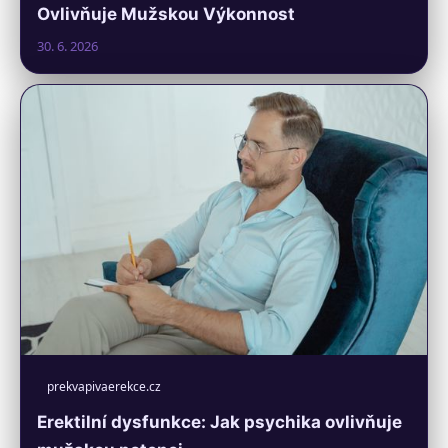
Ovlivňuje Mužskou Výkonnost
30. 6. 2026
prekvapivaerekce.cz
Erektilní dysfunkce: Jak psychika ovlivňuje