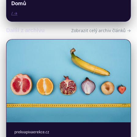
Domů
/ →
Další z archivu
Zobrazit celý archiv článků →
prekvapivaerekce.cz