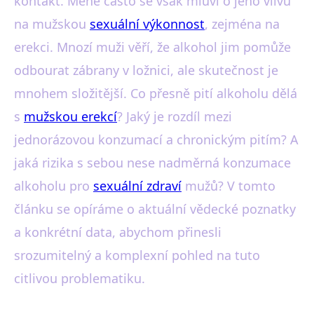
kontakt. Méně často se však mluví o jeho vlivu
na mužskou
sexuální výkonnost
, zejména na
erekci. Mnozí muži věří, že alkohol jim pomůže
odbourat zábrany v ložnici, ale skutečnost je
mnohem složitější. Co přesně pití alkoholu dělá
s
mužskou erekcí
? Jaký je rozdíl mezi
jednorázovou konzumací a chronickým pitím? A
jaká rizika s sebou nese nadměrná konzumace
alkoholu pro
sexuální zdraví
mužů? V tomto
článku se opíráme o aktuální vědecké poznatky
a konkrétní data, abychom přinesli
srozumitelný a komplexní pohled na tuto
citlivou problematiku.