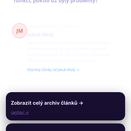
funkci, pokud už byly problémy?
Výživa a životní styl
164 článků
JM
Jakub Malý
Jakub je odborník na výživu a mužské zdraví se
zaměřením na vliv stravy a životního stylu na
mužskou potenci. Ve svých článcích kombinuje
vědecké poznatky s praktickými radami.
Všechny články od Jakub Malý →
Zobrazit celý archiv článků →
/archiv/ →