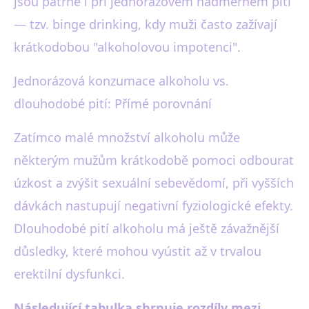
jsou patrné i při jednorázovém nadměrném pití
— tzv. binge drinking, kdy muži často zažívají
krátkodobou "alkoholovou impotenci".
Jednorázová konzumace alkoholu vs.
dlouhodobé pití: Přímé porovnání
Zatímco malé množství alkoholu může
některým mužům krátkodobě pomoci odbourat
úzkost a zvýšit sexuální sebevědomí, při vyšších
dávkách nastupují negativní fyziologické efekty.
Dlouhodobé pití alkoholu má ještě závažnější
důsledky, které mohou vyústit až v trvalou
erektilní dysfunkci.
Následující tabulka shrnuje rozdíly mezi