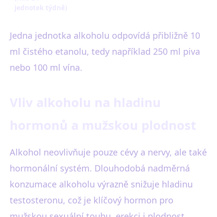
jednotek týdně)
Jedna jednotka alkoholu odpovídá přibližně 10
ml čistého etanolu, tedy například 250 ml piva
nebo 100 ml vína.
Vliv alkoholu na hladinu
hormonů a mužskou plodnost
Alkohol neovlivňuje pouze cévy a nervy, ale také
hormonální systém. Dlouhodobá nadměrná
konzumace alkoholu výrazně snižuje hladinu
testosteronu, což je klíčový hormon pro
mužskou sexuální touhu, erekci i plodnost.