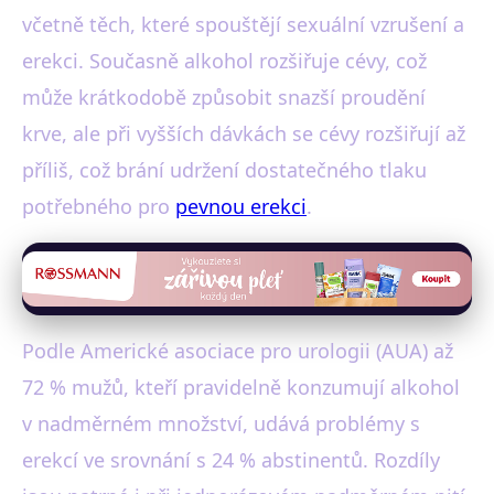
včetně těch, které spouštějí sexuální vzrušení a
erekci. Současně alkohol rozšiřuje cévy, což
může krátkodobě způsobit snazší proudění
krve, ale při vyšších dávkách se cévy rozšiřují až
příliš, což brání udržení dostatečného tlaku
potřebného pro
pevnou erekci
.
Podle Americké asociace pro urologii (AUA) až
72 % mužů, kteří pravidelně konzumují alkohol
v nadměrném množství, udává problémy s
erekcí ve srovnání s 24 % abstinentů. Rozdíly