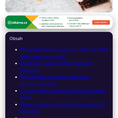
prekvapivaerekce.cz
Jak Příjem Alkoholu Ovlivňuje
Obsah
Schopnost Udržet Erekci:
Vliv pití alkoholu na mužskou erekci: Co říká
Komplexní Průzkum
věda a jaká jsou rizika?
Jak alkohol ovlivňuje erekci: Základní
22. 3. 2026
· 10 min čtení · Autor: Jakub Malý
fyziologie
Vliv alkoholu na hladinu hormonů a
mužskou plodnost
Psychologické dopady alkoholu na sexuální
výkon
Alkohol, kardiovaskulární zdraví a erektilní
dysfunkce
Existuje bezpečná míra alkoholu pro