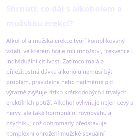
Shrnutí: co dál s alkoholem a
mužskou erekcí?
Alkohol a mužská erekce tvoří komplikovaný
vztah, ve kterém hraje roli množství, frekvence i
individuální citlivost. Zatímco malá a
příležitostná dávka alkoholu nemusí být
problém, pravidelné nebo nadměrné pití
výrazně zvyšuje riziko krátkodobých i trvalých
erektilních potíží. Alkohol ovlivňuje nejen cévy a
nervy, ale také hormonální rovnováhu a
psychiku, což dohromady představuje
komplexní ohrožení mužské sexuální