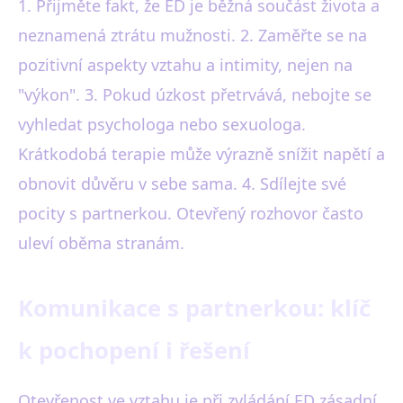
1. Přijměte fakt, že ED je běžná součást života a
neznamená ztrátu mužnosti. 2. Zaměřte se na
pozitivní aspekty vztahu a intimity, nejen na
"výkon". 3. Pokud úzkost přetrvává, nebojte se
vyhledat psychologa nebo sexuologa.
Krátkodobá terapie může výrazně snížit napětí a
obnovit důvěru v sebe sama. 4. Sdílejte své
pocity s partnerkou. Otevřený rozhovor často
uleví oběma stranám.
Komunikace s partnerkou: klíč
k pochopení i řešení
Otevřenost ve vztahu je při zvládání ED zásadní.