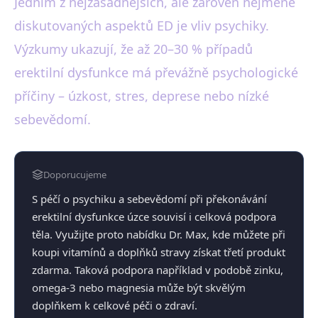
Jedním z nejzásadnějších, ale zároveň nejméně
diskutovaných aspektů ED je vliv psychiky.
Výzkumy ukazují, že až 20–30 % případů
erektilní dysfunkce má převážně psychologické
příčiny – úzkost, stres, deprese nebo nízké
sebevědomí.
Doporucujeme
S péčí o psychiku a sebevědomí při překonávání
erektilní dysfunkce úzce souvisí i celková podpora
těla. Využijte proto nabídku Dr. Max, kde můžete při
koupi vitamínů a doplňků stravy získat třetí produkt
zdarma. Taková podpora například v podobě zinku,
omega-3 nebo magnesia může být skvělým
doplňkem k celkové péči o zdraví.