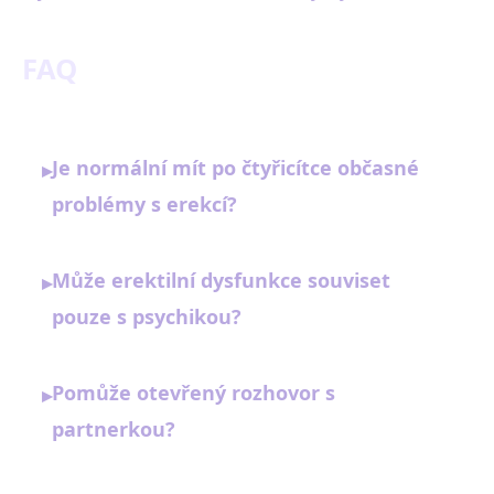
FAQ
Je normální mít po čtyřicítce občasné
▸
problémy s erekcí?
Může erektilní dysfunkce souviset
▸
pouze s psychikou?
Pomůže otevřený rozhovor s
▸
partnerkou?