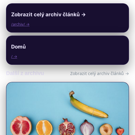
Zobrazit celý archiv článků →
/archiv/ →
Domů
/ →
Další z archivu
Zobrazit celý archiv článků →