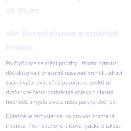
40–65 let
Vliv životní situace a osobních
hodnot
Po čtyřicítce se mění priority i životní rytmus:
děti dospívají, pracovní nasazení vrcholí, zdraví
začíná vyžadovat větší pozornost. Erektilní
dysfunkce často podněcuje otázky o vlastní
hodnotě, smyslu života nebo partnerské roli.
Důležité je zamyslet se, co pro vás znamená
intimita. Pro někoho je klíčová fyzická blízkost,