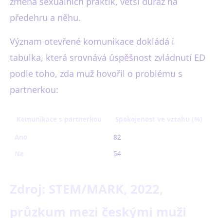
změna sexuálních praktik, větší důraz na
předehru a něhu.
Význam otevřené komunikace dokládá i
tabulka, která srovnává úspěšnost zvládnutí ED
podle toho, zda muž hovořil o problému s
partnerkou:
Komunikace s partnerkou
Spokojenost ve vztahu (%)
Ano
82
6
Ne
54
2
Zdroj: STEM/MARK, 2022,
průzkum mezi českými muži