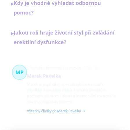
Kdy je vhodné vyhledat odbornou
▸
pomoc?
Jakou roli hraje životní styl při zvládání
▸
erektilní dysfunkce?
Psychika a hormonální rovnováha
52 článků
MP
Marek Pavelka
Marek je psycholog specializující se na vztah
psychiky a sexuality mužů. Pomáhá čtenářům
pochopit, jak stres, úzkost a hormonální rovnováha
ovlivňují mužskou potenci.
Všechny články od Marek Pavelka →