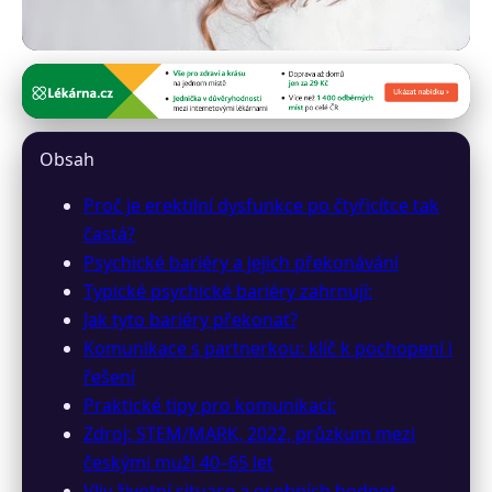
prekvapivaerekce.cz
Překonání Erektilní Dysfunkce
Obsah
Po 40: Psychika a Sebevědomí
Proč je erektilní dysfunkce po čtyřicítce tak
27. 6. 2026
· 8 min čtení · Autor: Marek Pavelka
častá?
Psychické bariéry a jejich překonávání
Typické psychické bariéry zahrnují:
Jak tyto bariéry překonat?
Komunikace s partnerkou: klíč k pochopení i
řešení
Praktické tipy pro komunikaci:
Zdroj: STEM/MARK, 2022, průzkum mezi
českými muži 40–65 let
Vliv životní situace a osobních hodnot