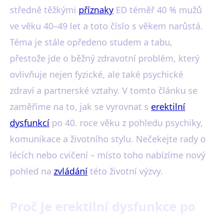
středně těžkými
příznaky
ED téměř 40 % mužů
ve věku 40–49 let a toto číslo s věkem narůstá.
Téma je stále opředeno studem a tabu,
přestože jde o běžný zdravotní problém, který
ovlivňuje nejen fyzické, ale také psychické
zdraví a partnerské vztahy. V tomto článku se
zaměříme na to, jak se vyrovnat s
erektilní
dysfunkcí
po 40. roce věku z pohledu psychiky,
komunikace a životního stylu. Nečekejte rady o
lécích nebo cvičení – místo toho nabízíme nový
pohled na
zvládání
této životní výzvy.
Proč je erektilní dysfunkce po