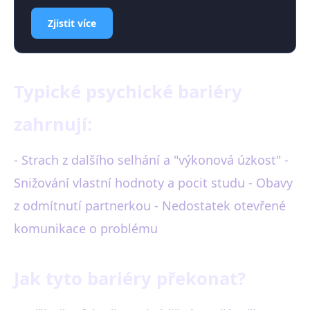
Zjistit více
Typické psychické bariéry
zahrnují:
- Strach z dalšího selhání a "výkonová úzkost" -
Snižování vlastní hodnoty a pocit studu - Obavy
z odmítnutí partnerkou - Nedostatek otevřené
komunikace o problému
Jak tyto bariéry překonat?