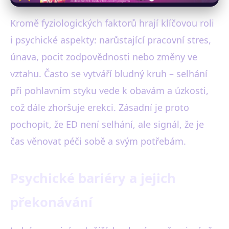
Kromě fyziologických faktorů hrají klíčovou roli
i psychické aspekty: narůstající pracovní stres,
únava, pocit zodpovědnosti nebo změny ve
vztahu. Často se vytváří bludný kruh – selhání
při pohlavním styku vede k obavám a úzkosti,
což dále zhoršuje erekci. Zásadní je proto
pochopit, že ED není selhání, ale signál, že je
čas věnovat péči sobě a svým potřebám.
Psychické bariéry a jejich
překonávání