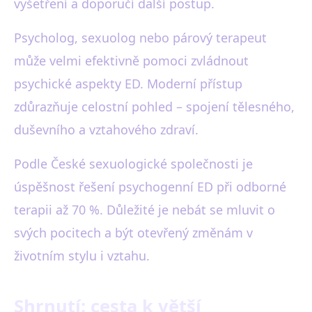
vyšetření a doporučí další postup.
Psycholog, sexuolog nebo párový terapeut
může velmi efektivně pomoci zvládnout
psychické aspekty ED. Moderní přístup
zdůrazňuje celostní pohled – spojení tělesného,
duševního a vztahového zdraví.
Podle České sexuologické společnosti je
úspěšnost řešení psychogenní ED při odborné
terapii až 70 %. Důležité je nebát se mluvit o
svých pocitech a být otevřený změnám v
životním stylu i vztahu.
Shrnutí: cesta k větší