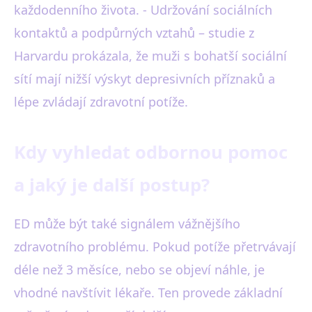
každodenního života. - Udržování sociálních
kontaktů a podpůrných vztahů – studie z
Harvardu prokázala, že muži s bohatší sociální
sítí mají nižší výskyt depresivních příznaků a
lépe zvládají zdravotní potíže.
Kdy vyhledat odbornou pomoc
a jaký je další postup?
ED může být také signálem vážnějšího
zdravotního problému. Pokud potíže přetrvávají
déle než 3 měsíce, nebo se objeví náhle, je
vhodné navštívit lékaře. Ten provede základní