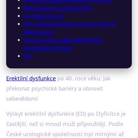
Role prevence a zdravé rutiny
Co může pomoci:
Kdy vyhledat odbornou pomoc a jaký je
další postup?
Shrnutí: cesta k větší sebejistotě a
partnerské harmonii
FAQ
Erektilní dysfunkce
po 40. roce věku: Jak
překonat psychické bariéry a obnovit
sebevědomí
Výskyt erektilní dysfunkce (ED) po čtyřicítce je
častější, než si mnozí muži připouštějí. Podle
České urologické společnosti trpí mírnými až