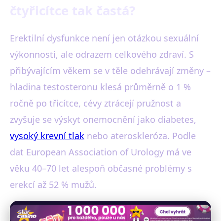
čtyřicítce tak častá?
Erektilní dysfunkce není jen otázkou sexuální
výkonnosti, ale odrazem celkového zdraví. S
přibývajícím věkem se v těle odehrávají změny –
hladina testosteronu klesá průměrně o 1 %
ročně po třicítce, cévy ztrácejí pružnost a
zvyšuje se výskyt onemocnění jako diabetes,
vysoký krevní tlak
nebo ateroskleróza. Podle
dat European Association of Urology má ve
věku 40–70 let alespoň občasné problémy s
erekcí až 52 % mužů.