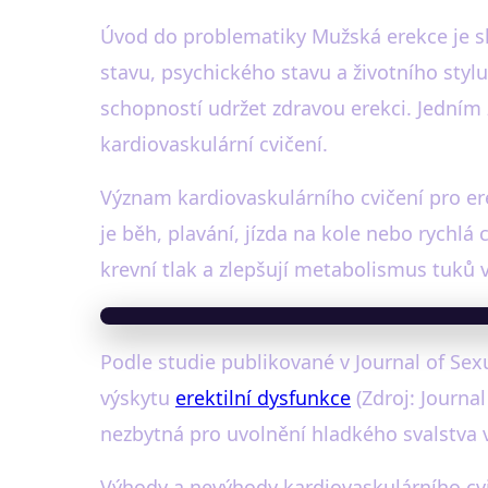
Úvod do problematiky Mužská erekce je slo
stavu, psychického stavu a životního styl
schopností udržet zdravou erekci. Jedním z
kardiovaskulární cvičení.
Význam kardiovaskulárního cvičení pro erek
je běh, plavání, jízda na kole nebo rychlá 
krevní tlak a zlepšují metabolismus tuků v
Podle studie publikované v Journal of Sexu
výskytu
erektilní dysfunkce
(Zdroj: Journa
nezbytná pro uvolnění hladkého svalstva v
Výhody a nevýhody kardiovaskulárního cv