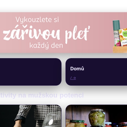
Domů
/ →
aktivity na mužskou potenci