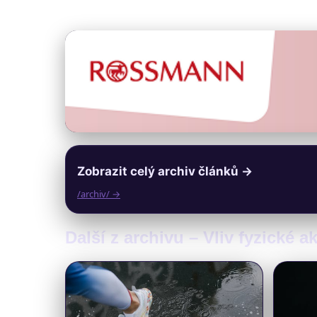
Zobrazit celý archiv článků →
/archiv/ →
Další z archivu – Vliv fyzické 