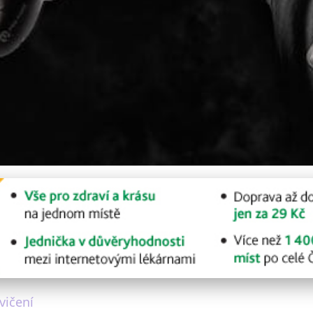
rní Cvičení Pomáhá Bojov
vičení