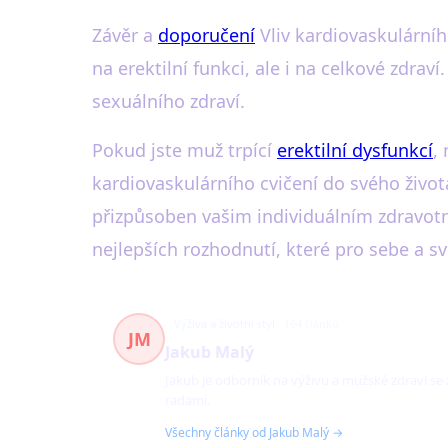
Závěr a
doporučení
Vliv kardiovaskulárníh
na erektilní funkci, ale i na celkové zdra
sexuálního zdraví.
Pokud jste muž trpící
erektilní dysfunkcí
,
kardiovaskulárního cvičení do svého život
přizpůsoben vašim individuálním zdravotn
nejlepších rozhodnutí, které pro sebe a sv
Výživa a životní styl
164 článků
JM
Jakub Malý
Jakub je odborník na výživu a mužské zdraví se
radami.
Všechny články od Jakub Malý →