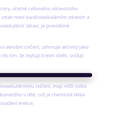
ktory, včetně celkového zdravotního
a vztah mezi kardiovaskulárním zdravím a
vaskulární zdraví, je pravidelné
o aerobní cvičení, zahrnuje aktivity jako
cév tím, že zvyšují krevní oběh, snižují
ovaskulárnímu cvičení, mají nižší riziko
dusnatého v těle, což je chemická látka
dosažení erekce.