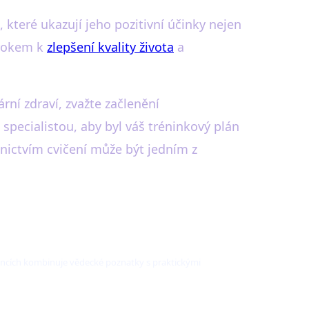
 které ukazují jeho pozitivní účinky nejen
 krokem k
zlepšení kvality života
a
rní zdraví, zvažte začlenění
specialistou, aby byl váš tréninkový plán
nictvím cvičení může být jedním z
láncích kombinuje vědecké poznatky s praktickými