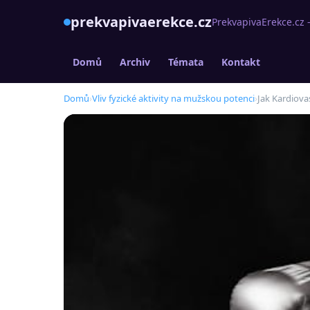
prekvapivaerekce.cz
PrekvapivaErekce.cz –
Domů
Archiv
Témata
Kontakt
Domů
›
Vliv fyzické aktivity na mužskou potenci
›
Jak Kardiova