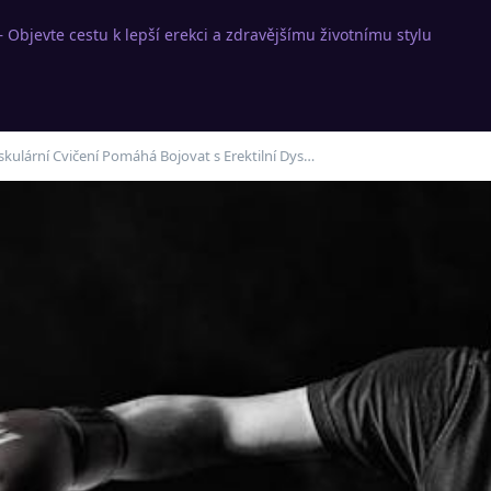
 Objevte cestu k lepší erekci a zdravějšímu životnímu stylu
skulární Cvičení Pomáhá Bojovat s Erektilní Dys…