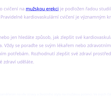
o cvičení na
mužskou erekci
je podložen řadou studií,
ví. Pravidelné kardiovaskulární cvičení je významným
 nebo jen hledáte způsob, jak zlepšit své kardiovaskulá
a. Vždy se poraďte se svým lékařem nebo zdravotním 
ím potřebám. Rozhodnutí zlepšit své zdraví prostřed
é zdraví uděláte.
 zaměřením na vliv stravy a životního stylu na mužskou potenci. Ve svých č