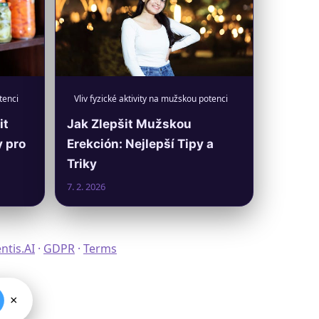
tenci
Vliv fyzické aktivity na mužskou potenci
it
Jak Zlepšit Mužskou
y pro
Erekción: Nejlepší Tipy a
Triky
7. 2. 2026
tis.AI
·
GDPR
·
Terms
×