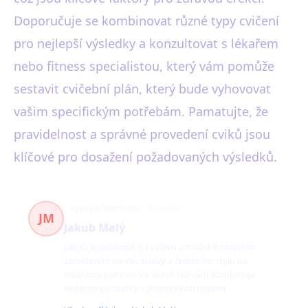
Doporučuje se kombinovat různé typy cvičení
pro nejlepší výsledky a konzultovat s lékařem
nebo fitness specialistou, který vám pomůže
sestavit cvičební plán, který bude vyhovovat
vašim specifickým potřebám. Pamatujte, že
pravidelnost a správné provedení cviků jsou
klíčové pro dosažení požadovaných výsledků.
Výživa a životní styl
164 článků
JM
Jakub Malý
Jakub je odborník na výživu a mužské zdraví se
zaměřením na vliv stravy a životního stylu na
mužskou potenci. Ve svých článcích kombinuje
vědecké poznatky s praktickými radami.