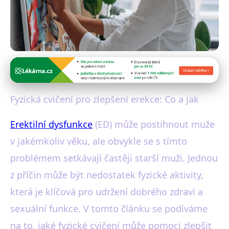
Vliv fyzické aktivity na mužskou potenci
Cvičení proti erektilní
Fyzická cvičení pro zlepšení erekce: Co a jak
dysfunkci: Jak zlepšit své
Erektilní dysfunkce
(ED) může postihnout muže
zdraví?
v jakémkoliv věku, ale obvykle se s tímto
7. 8. 2025
· 4 min čtení · Autor: Jakub Malý
problémem setkávají častěji starší muži. Jednou
z příčin může být nedostatek fyzické aktivity,
která je klíčová pro udržení dobrého zdraví a
sexuální funkce. V tomto článku se podíváme
na to, jaké fyzické cvičení může pomoci zlepšit