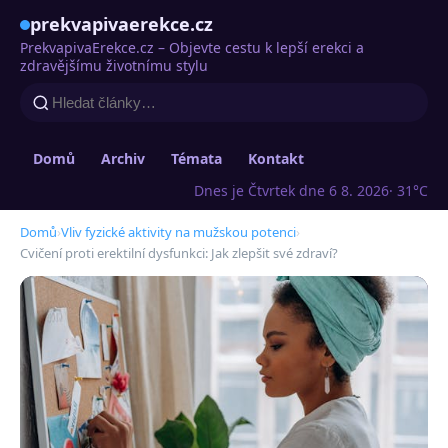
prekvapivaerekce.cz
PrekvapivaErekce.cz – Objevte cestu k lepší erekci a
zdravějšímu životnímu stylu
Domů
Archiv
Témata
Kontakt
Dnes je Čtvrtek dne 6 8. 2026
· 31°C
Domů
›
Vliv fyzické aktivity na mužskou potenci
›
Cvičení proti erektilní dysfunkci: Jak zlepšit své zdraví?