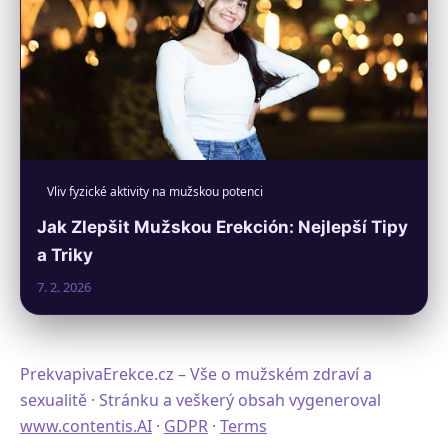
Vliv fyzické aktivity na mužskou potenci
Jak Zlepšit Mužskou Erekción: Nejlepší Tipy
a Triky
7. 2. 2026
PrekvapivaErekce.cz – Vše o mužském zdraví a
sexualitě · Stránku a veškerý obsah vygeneroval
www.contentis.AI
·
GDPR
·
Terms