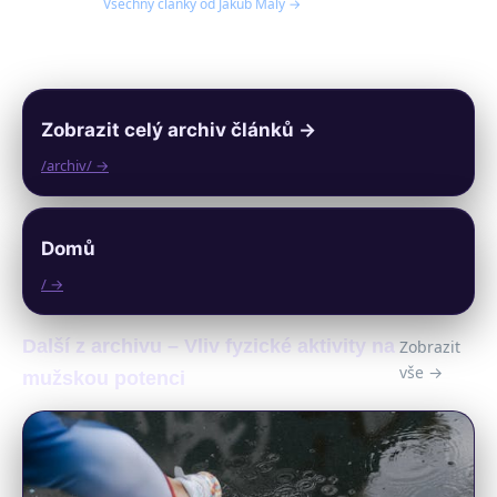
Všechny články od Jakub Malý →
Zobrazit celý archiv článků →
/archiv/ →
Domů
/ →
Další z archivu – Vliv fyzické aktivity na
Zobrazit
vše →
mužskou potenci