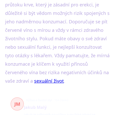
průtoku krve, který je zásadní pro erekci, je
důležité si být vědom možných rizik spojených s
jeho nadměrnou konzumací. Doporučuje se pít
červené víno s mírou a vždy v rámci zdravého
životního stylu. Pokud máte obavy o své zdraví
nebo sexuální funkci, je nejlepší konzultovat
tyto otázky s lékařem. Vždy pamatujte, že mírná
konzumace je klíčem k využití přínosů
červeného vína bez rizika negativních účinků na
vaše zdraví a
sexuální život
.
Výživa a životní styl
164 článků
JM
Jakub Malý
Jakub je odborník na výživu a mužské zdraví se