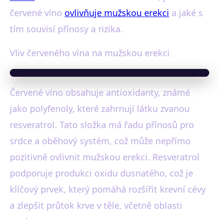
červené víno
ovlivňuje mužskou erekci
a jaké s
tím souvisí přínosy a rizika.
Vliv červeného vína na mužskou erekci
Červené víno obsahuje antioxidanty, známé
jako polyfenoly, které zahrnují látku zvanou
resveratrol. Tato složka má řadu přínosů pro
srdce a oběhový systém, což může nepřímo
pozitivně ovlivnit mužskou erekci. Resveratrol
podporuje produkci oxidu dusnatého, což je
klíčový prvek, který pomáhá rozšířit krevní cévy
a zlepšit průtok krve v těle, včetně oblasti