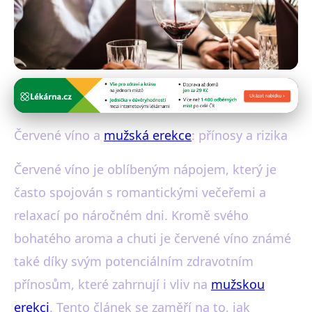
Vliv alkoholu a kouření na mužskou potenci
Červené víno: Jak ovlivňuje
Červené víno a
mužská erekce
: přínosy a rizika
mužskou erekci a její rizika
Červené víno je oblíbeným nápojem, který je
8. 8. 2025
· 4 min čtení · Autor: Jakub Malý
často spojován s romantickými večeřemi a
relaxací po náročném dni. Kromě svého
bohatého aroma a chuti je červené víno známé
také díky svým potenciálním zdravotním
přínosům, které zahrnují i vliv na
mužskou
erekci
. Tento článek se zaměří na to, jak