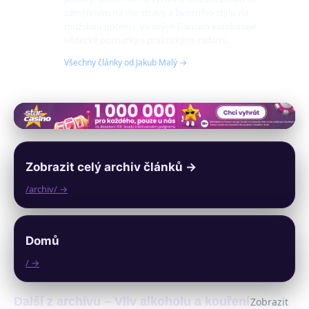
zaměřením na vliv stravy a životního stylu na
mužskou potenci. Ve svých článcích kombinuje
vědecké poznatky s praktickými radami.
Všechny články od Jakub Malý →
Zobrazit celý archiv článků →
/archiv/ →
Domů
/ →
Další z archivu – Vliv alkoholu a kouření
Zobrazit