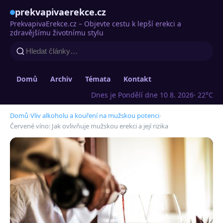
prekvapivaerekce.cz
PrekvapivaErekce.cz – Objevte cestu k lepší erekci a
zdravějšímu životnímu stylu
Domů
Archiv
Témata
Kontakt
Dnes je Pondělí dne 10 8. 2026
· 22°C
Domů
›
Vliv alkoholu a kouření na mužskou potenci
›
Červené víno: Jak ovlivňuje mužskou erekci a její rizika