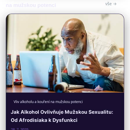
vše →
na mužskou potenci
Vliv alkoholu a kouření na mužskou potenci
Jak Alkohol Ovlivňuje Mužskou Sexualitu:
Od Afrodisiaka k Dysfunkci
28. 7. 2025