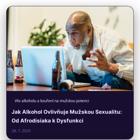
Vliv alkoholu a kouření na mužskou potenci
Jak Alkohol Ovlivňuje Mužskou Sexualitu:
Od Afrodisiaka k Dysfunkci
28. 7. 2025