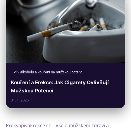
Vliv alkoholu a kouření na mužskou potenci
Kouření a Erekce: Jak Cigarety Ovlivňují
Mužskou Potenci
31. 1. 2026
PrekvapivaErekce.cz – Vše o mužském zdraví a