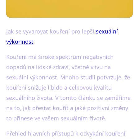
Vliv alkoholu a kouření na mužskou potenci
Jak se vyvarovat kouření pro lepší
sexuální
Zbavte se kouření a zlepšete
výkonnost
svůj sexuální život: Efektivní
Kouření má široké spektrum negativních
tipy
dopadů na lidské zdraví, včetně vlivu na
sexuální výkonnost. Mnoho studií potvrzuje, že
19. 7. 2025
· 3 min čtení · Autor: Jakub Malý
kouření snižuje libido a celkovou kvalitu
sexuálního života. V tomto článku se zaměříme
na to, jak přestat kouřit a jaké pozitivní změny
to přinese ve vašem sexuálním životě.
Přehled hlavních přístupů k odvykání kouření