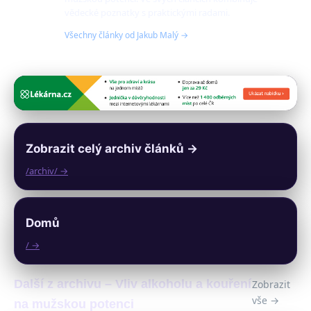
vědecké poznatky s praktickými radami.
Všechny články od Jakub Malý →
Zobrazit celý archiv článků →
/archiv/ →
Domů
/ →
Další z archivu – Vliv alkoholu a kouření
Zobrazit
vše →
na mužskou potenci