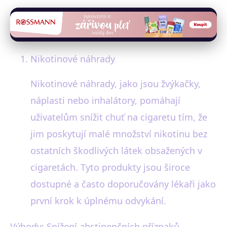
Nikotinové náhrady
Nikotinové náhrady, jako jsou žvýkačky,
náplasti nebo inhalátory, pomáhají
uživatelům snížit chuť na cigaretu tím, že
jim poskytují malé množství nikotinu bez
ostatních škodlivých látek obsažených v
cigaretách. Tyto produkty jsou široce
dostupné a často doporučovány lékaři jako
první krok k úplnému odvykání.
Výhody: Snížení abstinenčních příznaků,