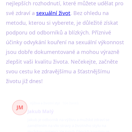
nejlepších rozhodnutí, které můžete udělat pro
své zdraví a
sexuální život
. Bez ohledu na
metodu, kterou si vyberete, je důležité získat
podporu od odborníků a blízkých. Příznivé
účinky odvykání kouření na sexuální výkonnost
jsou dobře dokumentované a mohou výrazně
zlepšit vaši kvalitu života. Nečekejte, začněte
svou cestu ke zdravějšímu a šťastnějšímu
životu již dnes!
Výživa a životní styl
164 článků
JM
Jakub Malý
Jakub je odborník na výživu a mužské zdraví se
zaměřením na vliv stravy a životního stylu na
mužskou potenci. Ve svých článcích kombinuje