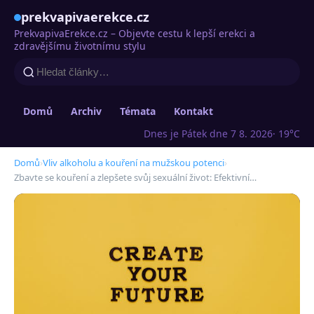
prekvapivaerekce.cz
PrekvapivaErekce.cz – Objevte cestu k lepší erekci a
zdravějšímu životnímu stylu
Domů
Archiv
Témata
Kontakt
Dnes je Pátek dne 7 8. 2026
· 19°C
Domů
›
Vliv alkoholu a kouření na mužskou potenci
›
Zbavte se kouření a zlepšete svůj sexuální život: Efektivní…