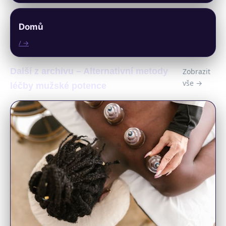
Domů
/ →
Další z archivu – Alternativní metody
Zobrazit
vše →
léčby mužské potence