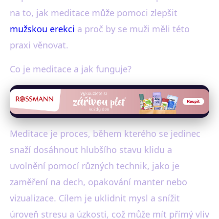
na to, jak meditace může pomoci zlepšit
mužskou erekci
a proč by se muži měli této
praxi věnovat.
Co je meditace a jak funguje?
Meditace je proces, během kterého se jedinec
snaží dosáhnout hlubšího stavu klidu a
uvolnění pomocí různých technik, jako je
zaměření na dech, opakování manter nebo
vizualizace. Cílem je uklidnit mysl a snížit
úroveň stresu a úzkosti, což může mít přímý vliv