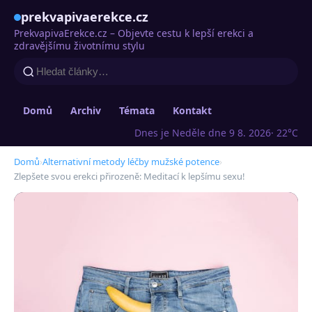
prekvapivaerekce.cz
PrekvapivaErekce.cz – Objevte cestu k lepší erekci a
zdravějšímu životnímu stylu
Domů
Archiv
Témata
Kontakt
Dnes je Neděle dne 9 8. 2026
· 22°C
Domů
›
Alternativní metody léčby mužské potence
›
Zlepšete svou erekci přirozeně: Meditací k lepšímu sexu!