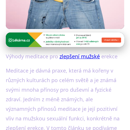
Alternativní metody léčby mužské potence
Zlepšete svou erekci přirozeně:
Výhody meditace pro
zlepšení mužské
erekce
Meditací k lepšímu sexu!
Meditace je dávná praxe, která má kořeny v
17. 1. 2026
· 4 min čtení · Autor: Ondřej Blažek
různých kulturách po celém světě a je známá
svými mnoha přínosy pro duševní a fyzické
zdraví. Jedním z méně známých, ale
významných přínosů meditace je její pozitivní
vliv na mužskou sexuální funkci, konkrétně na
zlepšení erekce. V tomto článku se podíváme