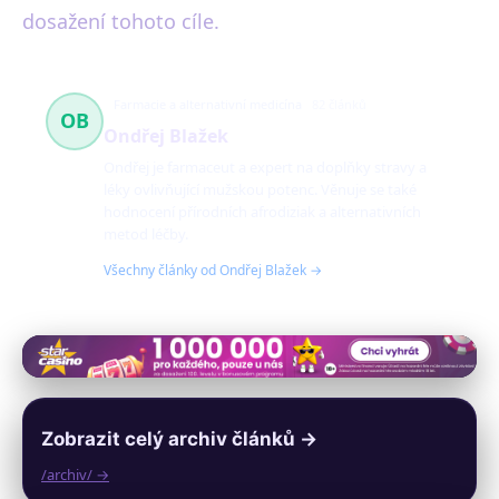
dosažení tohoto cíle.
Farmacie a alternativní medicína
82 článků
OB
Ondřej Blažek
Ondřej je farmaceut a expert na doplňky stravy a
léky ovlivňující mužskou potenc. Věnuje se také
hodnocení přírodních afrodiziak a alternativních
metod léčby.
Všechny články od Ondřej Blažek →
Zobrazit celý archiv článků →
/archiv/ →