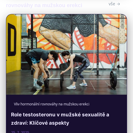
vše →
rovnováhy na mužskou erekci
Vliv hormonální rovnováhy na mužskou erekci
Role testosteronu v mužské sexualitě a
zdraví: Klíčové aspekty
25. 7. 2025