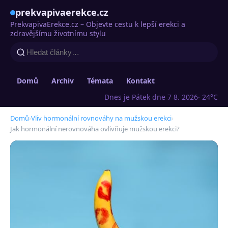
prekvapivaerekce.cz
PrekvapivaErekce.cz – Objevte cestu k lepší erekci a
zdravějšímu životnímu stylu
Domů
Archiv
Témata
Kontakt
Dnes je Pátek dne 7 8. 2026
· 24°C
Domů
›
Vliv hormonální rovnováhy na mužskou erekci
›
Jak hormonální nerovnováha ovlivňuje mužskou erekci?