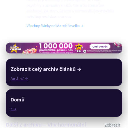
psychiky a sexuality mužů. Pomáhá čtenářům
pochopit, jak stres, úzkost a hormonální rovnováha
ovlivňují mužskou potenci.
Všechny články od Marek Pavelka →
Zobrazit celý archiv článků →
/archiv/ →
Domů
/ →
Další z archivu – Vliv hormonální
Zobrazit