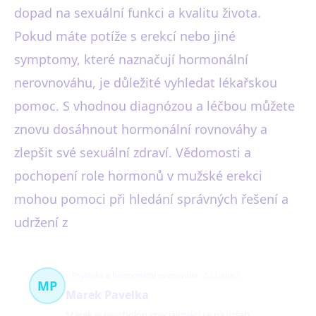
dopad na sexuální funkci a kvalitu života.
Pokud máte potíže s erekcí nebo jiné
symptomy, které naznačují hormonální
nerovnováhu, je důležité vyhledat lékařskou
pomoc. S vhodnou diagnózou a léčbou můžete
znovu dosáhnout hormonální rovnováhy a
zlepšit své sexuální zdraví. Vědomosti a
pochopení role hormonů v mužské erekci
mohou pomoci při hledání správných řešení a
udržení z
Psychika a hormonální rovnováha
52 článků
MP
Marek Pavelka
Marek je psycholog specializující se na vztah