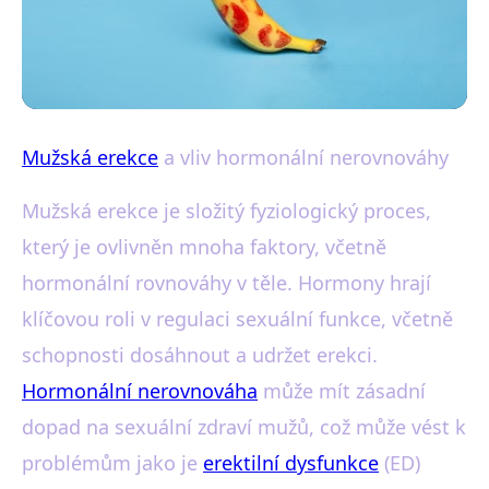
Vliv hormonální rovnováhy na mužskou erekci
Mužská erekce
a vliv hormonální nerovnováhy
Jak hormonální nerovnováha
Mužská erekce je složitý fyziologický proces,
ovlivňuje mužskou erekci?
který je ovlivněn mnoha faktory, včetně
hormonální rovnováhy v těle. Hormony hrají
16. 2. 2026
· 4 min čtení · Autor: Marek Pavelka
klíčovou roli v regulaci sexuální funkce, včetně
schopnosti dosáhnout a udržet erekci.
Hormonální nerovnováha
může mít zásadní
dopad na sexuální zdraví mužů, což může vést k
problémům jako je
erektilní dysfunkce
(ED)