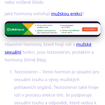
nebo snížené libido.
Jaké hormony ovlivňují
mužskou erekci
?
Hlavními hormony, které hrají roli v
mužské
sexuální
funkci, jsou testosteron, prolaktin a
hormony štítné žlázy.
Testosteron – Tento hormon je zásadní pro
sexuální touhu a vývoj mužských
pohlavních orgánů. Testosteron také hraje
roli v procesu erekce tím, že podporuje
sexuální touhu a odpovědi, které vedou k